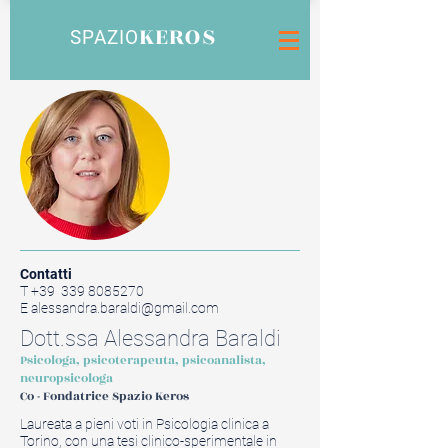
KEROS
SPAZIO
Contatti
T +39
339 8085270
E
alessandra.baraldi@gmail.com
Dott.ssa Alessandra Baraldi
Psicologa, psicoterapeuta, psicoanalista,
neuropsicologa
Co - Fondatrice Spazio Keros
Laureata a pieni voti in Psicologia clinica a
Torino, con una tesi clinico-sperimentale in