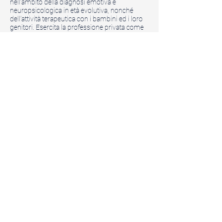
nell’ambito della diagnosi emotiva e
neuropsicologica in età evolutiva, nonché
dell’attività terapeutica con i bambini ed i loro
genitori. Esercita la professione privata come
psicoterapeuta in età evolutiva ed adulta e si
occupa inoltre di diagnosi e certificazione di
DSA (disturbi specifici dell’apprendimento)
all’interno dell’equipe dello
Spazio Keros
,
accreditata dalla ATS di Milano.
La fondazione insieme ad alcune colleghe di
Spazio Keros
rappresenta la realizzazione del
sogno di una dimensione lavorativa
clinicamente eclettica ed integrata, aperta al
confronto, al lavoro in equipe ed alla
multidisciplinarietà, tutti elementi
caratterizzanti l’atmosfera emotiva umana e
relazionale dello spazio.
© 2019 Spazio Keros Milano