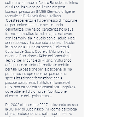
collaborazione con il Centro Benedetta d’Intino
di Milano, ha svolto poi il tirocinio post-
lauream presso un SIMEE (Servizio di Igiene
Mentale dell’Età Evolutiva) di Milano.
Quest’esperienza le ha permesso di maturare
un particolare interesse per il mondo
dell’infanzia, che ha poi caratterizzato la sua
formazione culturale e clinica, sia nel lavoro
con i bambini sia in quello con gli adulti. Negli
anni successivi ha ottenuto anche un Master
in Psicologia Giuridica presso l’Università
Cattolica del Sacro Cuore di Milano ed ha
ottenuto l’iscrizione all’Albo dei Consulenti
Tecnici del Tribunale di Milano, maturando
un’esperienza clinica formativa in ambito
peritale. La passione per la psicoanalisi l’ha
portata ad intraprendere un percorso di
specializzazione e formazione per la
psicoterapia presso l’Istituto milanese del
CIPA, storica società psicoanalitica junghiana,
dove ottiene il diploma per l’abilitazione
all’esercizio della psicoterapia.
Dal 2002 al dicembre 2017 ha lavorato presso
la UONPIA di Buccinasco (Mi) come psicologa
clinica, maturando una solida competenza