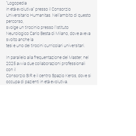
"Logopedia
in età evolutiva" presso il Consorzio
Universitario Humanitas. Nell'ambito di questo
percorso,
svolge un tirocinio presso l'Istituto
Neurologico Carlo Besta di Milano, dove aveva
svolto anche la
tesi e uno dei tirocini curricolari universitari.
In parallelo alla frequentazione del Master, nel
2025 avvia due collaborazioni professionali
con il
Consorzio SIR e il centro Spazio Keros, dove si
occupa di pazienti in età evolutiva.
Nell'ambito delle diverse esperienze di
formazione e approfondimento post lauream,
a Giugno 2025
completa con successo il workshop
"Introduzione al PROMPT: Tecnica efficace",
che la abilita
all'utilizzo dell'approccio riabilitativo PROMPT
(Prompts for Restructuring Oral Muscular